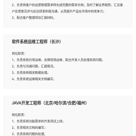
4、熟悉OPENCV、HALCON等常用图像处理软件，熟练进行图像处理；
2、负责将客户的运营管理需求转化成完整的需求文档；及时了解业界趋势，汇总客
5、熟悉主流的分类算法、聚类算法和关联分析算法原理，能熟练使用神经网络算法
户反馈意见并与后台研发积极沟通，从而提升产品在市场中的竞争力；
的进行业务建模；
3、配合客户整理项目汇报材料。
6、对OCR领域有深入的研究，熟悉模型调参，压缩和整型化方法；
7、熟悉mysql、oracle、MongoDB、redis等其中一种数据库使用。
岗位要求：
软件系统运维工程师（长沙）
1、3年以上运营或解决方案的工作经验。
2、具备良好的逻辑能力、沟通能力和文字处理能力，能够从海量数据中发现关键特
岗位职责：
征，可独立提出完整的优化方案,并推动方案执行达成结果；熟练使用PPT、
1、负责系统日常运维，支撑现场运维，配合开发人员处理系统问题。
WORD、EXCEL等办公软件；
2、负责与沟通问题，汇报情况。
3、深入理解公司各项AI产品和技术信息；具有较强的文档编写能力，能独立撰写
3、负责系统相关数据处理。
PPT、方案建议书等，面试时需携带个人制作的专业PPT文件进行展示。
4、负责系统运维相关文档编写。
5、负责现场对接客户，沟通事项。
JAVA开发工程师（北京/哈尔滨/合肥/福州）
岗位要求：
1、计算机相关专业本科以上学历，1年以上软件系统运维经验。
岗位职责：
2、精通linux命令。
1、负责系统功能需求的开发测试上线；
3、熟悉oracle、mysql 数据库。
2、负责相关文档的编写；
4、善于沟通，具有良好的团队合作精神和协作能力。
3、负责系统问题的处理。