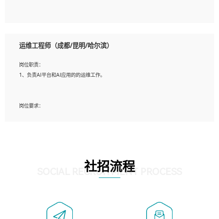
5、必须有实际的生产环境系统维护经验。
6、有中国移动安全态势系统相关项目经验优先考虑。
岗位要求：
1、精通java编程，熟悉vue和jsp编程；
运维工程师（成都/昆明/哈尔滨）
2、熟悉linux命令；
3、熟练使用springmvc、springcloud、webservice等框架进行开发；
岗位职责：
4、熟练使用oracle、mysql进行开发；
1、负责AI平台和AI应用的的运维工作。
5、熟悉流程开发如使用activiti；
6、计算机相关专业本科以上学历，3年以上开发工作经验。
岗位要求：
1、计算机相关专业，大专以上学历，2年以上开发运维工作经验；
2、必须具备的能力：有丰富的运维开发和K8S运维经验；熟悉K8S、Git、docker等
相关工具使用；熟练掌握Linux环境下的Shell语言 ；工作责任感强、具有良好的沟
通能力、服务意识；
3、掌握Linux环境下的Python编程语言；
社招流程
4、掌握DevOps思想、方法和流程。Jenkins工具使用；
SOCIAL RECRUITMENT PROCESS
5、掌握常见中间件配置与优化，如mysql、nginx等；
6、掌握服务器的维护，熟悉linux系统的常用操作；
7、掌握和第三方系统API接口的维护操作，和安全漏洞扫描的修复工作。