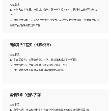
岗位要求
岗位要求：
1、本科及以上学历，计算机、数学、统计学等相关专业，同行业工作经验5年以
1、全日制统招本科及以上学历，计算机相关专业毕业，5年以上开发工作经验；
上；
2、具有扎实的java编程功底和良好的编码习惯，有分布式、多线程及高并发系统开
2、具备需求分析、产品/解决方案策划能力，可独立完成需求调研、需求整理与分
发经验和性能调优经验尤佳；熟悉JVM调优；掌握基础中间件、基础架构方案和云
析和产品/解决方案规划工作；
平台、云产品功能特性，熟练使用相关平台的功能和了解其背后实现机制；
3、逻辑缜密，对用户产品/解决方案体验敏感，对数据敏感，有产品/解决方案意
3、精通主流开发框架经验，精通一门主流开发语言；熟悉主流开源框架源码；
识，有主见，以数据为驱动，以结果为导向；
4、具有一定的大中型项目参与经验，有中间件、基础组件和框架的研发经验，具备
4、具有丰富的AI产品/解决方案解决方案经验，能够针对客户的需求，快速响应输
研发管理流程建设经验；
图像算法工程师（成都/济南）
出相关的解决方案，包括视频分析、图像识别、NLP、OCR、机器学习等；
5、熟悉Spring、Mybatis等开源框架和常用apache组件,熟悉Web服务端开发的各种
5、具备AI技术背景，掌握TensorFlow、PyTorch、Spark MLlib、SK-Learn等常见
常用框架和技术Springboot、Shiro、springcloud等；熟悉Linux常用命令和了解常
岗位职责：
AI算法框架，对人脸识别、目标检测、图像识别、OCR、NLP等AI算法有深刻理
用脚本语言，较丰富的线上系统运维经验，复杂问题排查思路清晰。
1、利用深度学习等图像分类、检测、分割技术解决业务问题；
解。具有AI平台级产品/解决方案从业经验者优先。具有大数据技术背景者优先；
2、负责深度学习及算法加速的相关研究及开发工作；
6、具备良好的客户意识与沟通能力，善于学习思考、创新与团队协作，认真负责、
3、进行公司相关业务的深度学习等前瞻技术研究。
执行力与抗压力强。
岗位要求：
1、统招本科以上学历，图形图像、计算机或数学相关专业；
需求顾问（成都/济南）
2、2年以上图像处理开发经验，熟悉python和spark开发；
3、熟练使用TensorFlow、Theano、Keras 及 Caffe 任意一种主流深度学习框架搭建
岗位职责：
深度学习系统环境；
1、负责沟通、收集和分析客户方在业务监管和分析方面的运营管理需求；