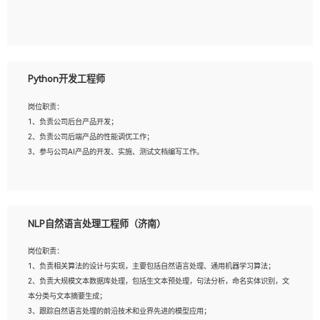
5、具备与多团队合作的经验，良好团队协作精神；
岗位要求：
1、全日制本科及以上学历，计算机相关专业毕业，一年以上前端开发工作经验；
2、熟练掌握HTML、CSS、JavaScript等web相关技术；
Python开发工程师
3、熟悉react/vue/angular任何一种前端框架，熟悉react优先；
4、熟悉webpack配置和git操作；
岗位职责：
5、善于沟通，具有团队意识；
1、负责公司后台产品开发；
2、负责公司后端产品的性能调优工作；
3、参与公司AI产品的开发、实施、测试文档编写工作。
岗位要求:
1、计算机相关专业，本科及以上学历，2年以上后端开发经验，有过运营商项目经
NLP自然语言处理工程师（济南）
验的更佳；
2、熟练python编程语言，熟悉服务端开发流程，熟悉常见的算法和数据结构；
岗位职责：
3、熟悉数据库开发，熟悉Mysql、Oracle、MongoDb数据库应用开发其中一种；
1、负责相关算法的设计与实现，主要包括自然语言处理、通用机器学习算法；
4、熟悉Python Wed框架（Django/Flask...）代码能力优秀，熟悉编码规范和具备
2、负责大规模文本数据库处理，包括生文本预处理，句法分析，命名实体识别，文
良好的文档编写能力）；
本分类与文本摘要生成；
5、沟通表达能力强，具备团队协作能力。
3、跟踪自然语言处理的前沿技术和业界先进的模型应用；