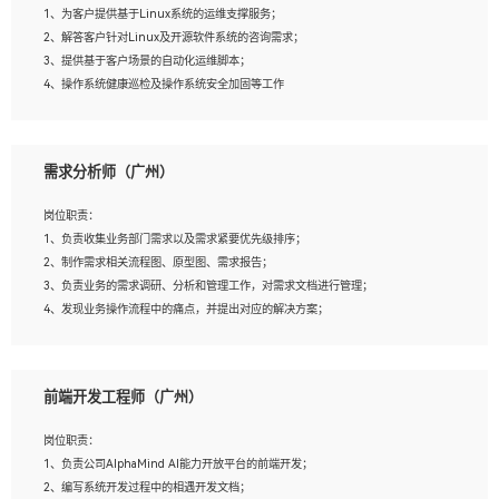
1、为客户提供基于Linux系统的运维支撑服务；
5、踏实， 勤奋，愿意在工作中不断学习，提高自我；
2、解答客户针对Linux及开源软件系统的咨询需求；
6、能与同事友好相处。
3、提供基于客户场景的自动化运维脚本；
4、操作系统健康巡检及操作系统安全加固等工作
岗位要求：
需求分析师（广州）
1、全日制本科计算机相关专业毕业，3年以上相关工作经验；
2、精通linux操作系统的运行维护，具有故障处理的能力
岗位职责：
3、熟练使用脚本语言，shell/python任一种，熟练使用Ansible
1、负责收集业务部门需求以及需求紧要优先级排序；
4、熟悉linux常见服务、中间件的基本原理、部署以及故障处理，如：Mysql、
2、制作需求相关流程图、原型图、需求报告；
Apache、Nginx、Zabbix、Kafka等
3、负责业务的需求调研、分析和管理工作，对需求文档进行管理；
5、熟悉主流虚拟化技术，如：VMware、KVM
4、发现业务操作流程中的痛点，并提出对应的解决方案；
6、具备网络方面的基础知识，熟悉常见的网络协议，如TCP/IP，转发原理，路由优
5、完成其他上级领导交予的任务和工作。
先级等
7、了解容器技术，熟悉docker或podman
8、有良好的文档编写能力和沟通能力，有RHCE证书优先
前端开发工程师（广州）
岗位要求：
1、本科以上学历，一年以上需求分析相关经验者优先；
岗位职责：
2、熟悉产品及需求规划工具，如:Axure、Xmind、MS Project等；
1、负责公司AlphaMind AI能力开放平台的前端开发；
3、具备良好的交流协调能力，有较强的责任感、工作积极主动；
2、编写系统开发过程中的相遇开发文档；
4、有较强的系统需求分析、文档编写能力、沟通能力；