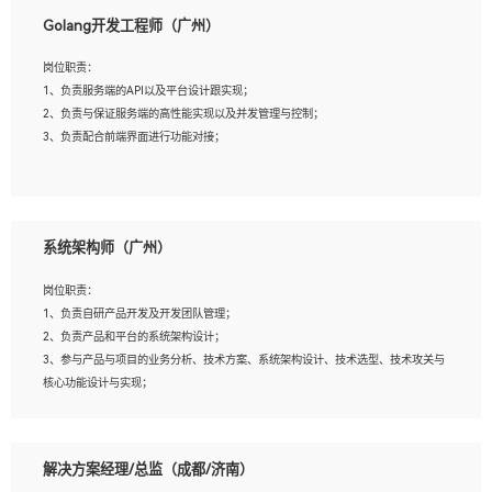
1、本科以上相关专业毕业，拥有三年以上相关数据工作经验经验。
Golang开发工程师（广州）
2、熟悉PostgreSQL、redis、MongoDB、ElasticSearch等开源数据库运维管理，拥
有开发经验优先。
岗位职责：
3、熟悉Oracle、MySQL、SQLServer中一种或多种优先。
1、负责服务端的API以及平台设计跟实现；
4、熟悉Hadoop、HBASE、Spark等大数据平台优先。
2、负责与保证服务端的高性能实现以及并发管理与控制；
5、熟悉linux或任意一种unix操作系统，如有较强操作系统侧工作经验者优先。
3、负责配合前端界面进行功能对接；
6、具备丰富的项目实施经验，较强的自我学习能力。
7、责任心强，为人友好，沟通能力强，具有良好的团队意识。
岗位要求：
1、本科及以上学历，计算机相关专业；
系统架构师（广州）
2、1年以上Golang开发工作经验，能独立完成相应项目开发；
3、基础扎实、熟悉数据结构与算法，熟悉多线程、多进程、IO复用等并发编程思维
岗位职责：
与实现，熟悉常用开源框架及设计模式；
1、负责自研产品开发及开发团队管理；
4、熟悉Golang、连接池、消息队列等组件使用、熟悉后端开发、测试、调试流程跟
2、负责产品和平台的系统架构设计；
工具使用；
3、参与产品与项目的业务分析、技术方案、系统架构设计、技术选型、技术攻关与
5、对技术有激情，喜欢钻研，能快速接受和掌握新技术，学习能力和工作责任心
核心功能设计与实现；
强，良好的沟通表达能力和团队协作能力。
4、根据业务及技术发展，做前瞻性的技术分析、研究及应用；
5、根据业务架构设计与业务需求，上接业务设计下接系统设计，编写系统概要设
计，指导技术骨干进行系统详细设计。
解决方案经理/总监（成都/济南）