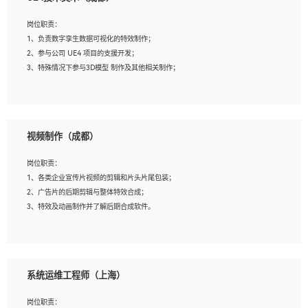
2、熟练掌握 Unity3D 程序开发，精通 C# 语言开发；
3、具有大量插件的使用调试经历，开发测试过 UWP 端程序者优先；
岗位职责：
4、有良好的沟通能力和团队合作意识；
1、负责数字孪生数据可视化的特效制作；
5、开发过 HoloLens 程序者优先。
2、参与公司 UE4 项目的支援开发；
3、特殊情况下参与3D模型 制作及其他相关制作；
岗位要求：
1、全日制本科以上学历，美术、动画相关专业毕业，具有相关效果制作经验2年以
视频制作（成都）
上；
2、熟练掌握 Particle 或 Niagara 制作特效模块；
岗位职责：
3、想象力丰富, 有一定的艺术审美深度；
1、各类企业宣传片视频的剪辑和片头片尾包装；
4、有良好的场景特效搭建功底；
2、广告片的后期剪辑与整体特效合成；
5、熟悉 3Ds Max 或者 Maya；
3、特效及动画制作并了解后期合成软件。
6、有良好的沟通能力和团队合作意识；
7、参与过建筑结构表现相关项目者优先
岗位要求：
1、热爱影视，责任心强，有强烈的兴趣和后期制作的主观能动性；
系统运维工程师（上海）
2、熟练使用After Effect、Photo Shop、熟练掌握视频剪辑和特效包装软件；
3、能对影片后期进行整体调色控制，具备一定审美感；
岗位职责：
4、在剪辑上会思考，有一定编导思维；