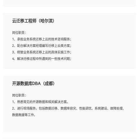
4、负责问答系统的搭建和知识图谱的建立；
云迁移工程师（哈尔滨）
岗位要求：
1、1年及以上自然语言处理方向研究或工作经验，统招本科及以上学历；
岗位职责：
2、熟悉tensorflow，keras，pytorch等常规深度学习框架，快速根据客户需求实现
1、承担业务系统迁移上云的技术咨询服务；
有效的模型；
2、配合解决方案经理编写迁移上云类方案；
3、熟悉掌握至少一种编程语言，如：Python，Java；
3、统管业务系统迁移上云的具体实施工作；
4、 熟悉NLP相关算法与实现；
4、解决迁移过程中所遇到的一些技术问题；
5、至少有一次及以上问答系统的项目实践，熟悉问答系统全流程开发者优先；
6、有较强的问题分析和处理能力，良好的团队合作意识；
7、 参与过相关竞赛或科研项目者优先。
岗位要求：
开源数据库DBA（成都）
1、专科及以上学历，三年以上工作经验，计算机等相关专业；
2、具备常见业务系统资源评估、部署优化和故障排查的能力；
岗位职责：
3、熟悉常见操作系统、存储、网络、 IO 等相关原理；
1、熟悉常见的开源数据库相关解决方案。
4、具有迁移工具实操经验，具备P2V、V2V迁移能力；
2、进行现场服务，包括数据迁移、数据库容灾、性能调优、系统建设、故障处理、
5、熟练华为、VMware虚拟化、云计算及云存储技术；
数据救援等工作。
6、熟悉主流数据库、应用服务器、中间件部署架构和运维方法；
7、具备资源池迁移、应用及数据迁移、异构数据迁移相关经验；
8、具有HCIE/H3CIE/VMware/阿里云等云计算方向认证者优先；
岗位要求：