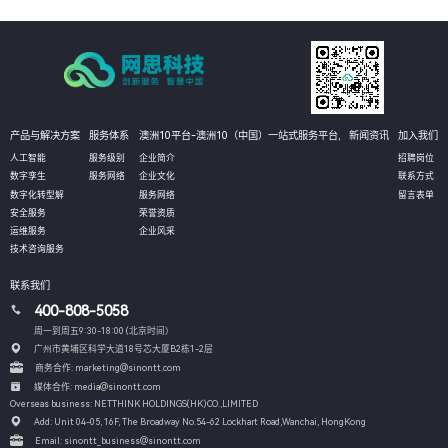
产品与解决方案
服务体系
澳洲10平台-澳洲10（中国）一站式服务平台,
新闻资讯
加入我们
人工智能
服务级别
企业简介
招聘岗位
数字孪生
服务网络
企业文化
联系方式
数字化转型解
服务网络
留言表单
安全服务
荣誉资质
运维服务
企业风采
技术咨询服务
联系我们
400-808-5058
周一到周五9:30-18:00 (北京时间）
广州市黄埔区科学大道18号芯大厦B2栋1-2层
商务合作: marketing@sinontt.com
媒体合作: media@sinontt.com
Overseas business: NETTHINK HOLDINGS(HK)CO.,LIMITED
Add: Unit 04-05, 16F, The Broadway No.54-62 Lockhart Road,
Wanchai, HongKong
Email: sinontt_business@sinontt.com