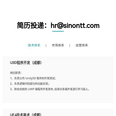
简历投递：hr@sinontt.com
技术体系
市场体系
运营体系
U3D程序开发（成都）
岗位职责：
1、负责公司 Unity3D 程序的开发测试；
2、负责逻辑代码部分的功能实现；
3、除去目前的 UWP 端程序开发发布, 后续对多端开发进行学习投入。
岗位要求：
1、全日制本科相关专业，具有相关开发经验?年以上；
UE4技术美术（成都）