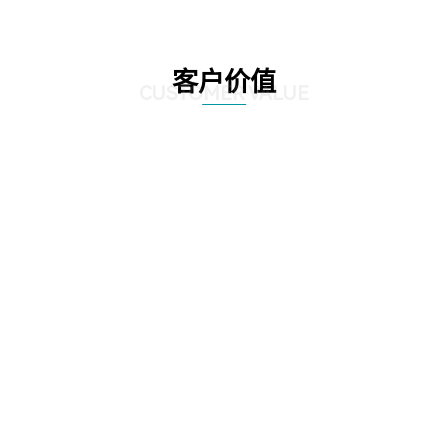
客户价值
CUSTOMER VALUE
01
优化采购流程，提高采购效率：通过应用先进的技术手段，实现了采购流程的
自动化和智能化，企业可以实时获取供应商信息、产品报价、库存情况等数
据，快速做出采购决策，缩短了采购周期，减少了人工干预和错误率。
02
降低采购成本，提升盈利能力：通过精准的数据分析和预测，帮助企业优化库
存管理和采购计划，避免了库存积压和浪费，降低了库存成本。同时，通过与
供应商建立长期稳定的合作关系，实现采购价格的优化，进一步降低了采购成
本，提升了企业的盈利能力。
03
提升采购透明度，加强合规管理：通过建立透明的采购流程和信息共享机制，
提高了采购活动的透明度，减少了腐败和违规行为的发生。同时，解决方案还
提供了合规管理功能，帮助企业规范采购行为，确保采购活动符合相关法律法