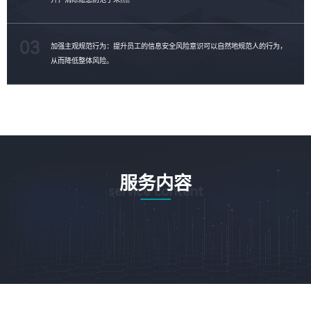
03
加强主观规范行为：提升员工的信息安全风险意识可以自然地规范人的行为，
从而降低整体风险。
服务内容
service content