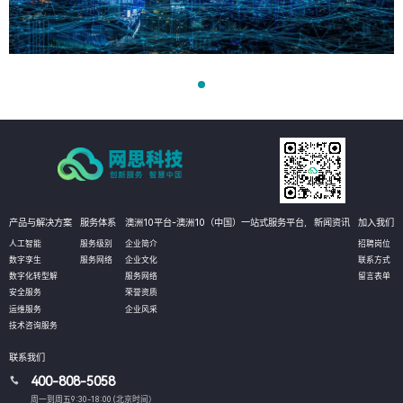
产品与解决方案
服务体系
澳洲10平台-澳洲10（中国）一站式服务平台,
新闻资讯
加入我们
人工智能
服务级别
企业简介
招聘岗位
数字孪生
服务网络
企业文化
联系方式
数字化转型解
服务网络
留言表单
安全服务
荣誉资质
运维服务
企业风采
技术咨询服务
联系我们
400-808-5058
周一到周五9:30-18:00 (北京时间）