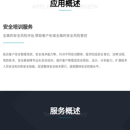
应用概述
APPLICATION OVERVIEW
安全培训服务
全面的安全风险评估,帮助客户形成全面的安全风险管控
结合客户安全管理现状、安全技术能力等，针对不同培训群体，提供包括安全意识、法律法规、
攻防技术、安全基础等专业化安全培训，提升客户管理层安全规划、设计、分析能力，扩展技术
人员安全知识和安全技能，促进整体安全技术更行，提高整体安全防御水平。
服务概述
Service Directory