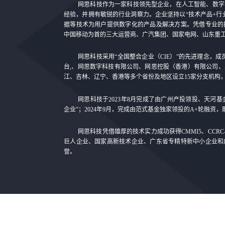
网思科技作为一家科技领先型企业，在人工智能、数字
经验，并拥有敏锐的行业洞察力。企业坚持以“技术产品+行
据等技术为用户提供数字化的产品及解决方案。凭借专业的
中国移动为首的三大运营商、广汽集团、国家电网、山东重
网思科技采用“全国整合企业（CIE）”的先进理念，成
台,、网思数字科技有限公司、网思控股（香港）有限公司
江、吉林、辽宁、香港等多个省份及地区设立15家分支机构
网思科技于2023年8月完成了由广州产投领投、天河
企业”；2024年9月，完成由范式基金独家领投的A+轮融资
网思科技凭借雄厚的技术实力成功获得CMMI5、CCR
巨人企业、国家高新技术企业、广东省专精特新中小企业和
誉。