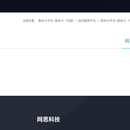
当前位置：
澳洲10平台-澳洲10（中国）一站式服务平台,
>
澳洲10平台-澳洲10
网
网思科技