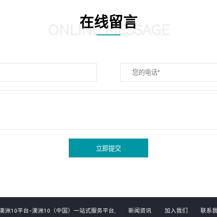
在线留言
ONLINE MESSAGE
立即提交
澳洲10平台-澳洲10（中国）一站式服务平台,
新闻资讯
加入我们
联系