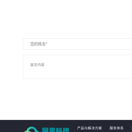
产品与解决方案
服务体系