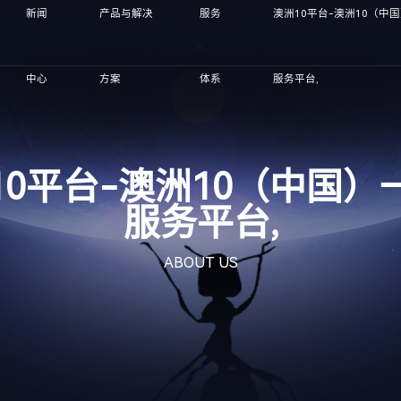
新闻
产品与解决
服务
澳洲10平台-澳洲10（中
中心
方案
体系
服务平台,
10平台-澳洲10（中国）
服务平台,
ABOUT US