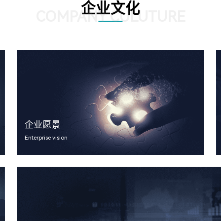
企业文化
COMPANY CULUTURE
企业愿景
Enterprise vision