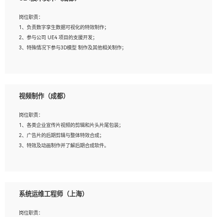
2、熟练掌握 Unity3D 程序开发，精通 C# 语言开发；
3、具有大量插件的使用调试经历，开发测试过 UWP 端程序者优先；
岗位职责：
4、有良好的沟通能力和团队合作意识；
1、负责数字孪生数据可视化的特效制作；
5、开发过 HoloLens 程序者优先。
2、参与公司 UE4 项目的支援开发；
3、特殊情况下参与3D模型 制作及其他相关制作；
岗位要求：
1、全日制本科以上学历，美术、动画相关专业毕业，具有相关效果制作经验2年以
视频制作（成都）
上；
2、熟练掌握 Particle 或 Niagara 制作特效模块；
岗位职责：
3、想象力丰富, 有一定的艺术审美深度；
1、各类企业宣传片视频的剪辑和片头片尾包装；
4、有良好的场景特效搭建功底；
2、广告片的后期剪辑与整体特效合成；
5、熟悉 3Ds Max 或者 Maya；
3、特效及动画制作并了解后期合成软件。
6、有良好的沟通能力和团队合作意识；
7、参与过建筑结构表现相关项目者优先
岗位要求：
1、热爱影视，责任心强，有强烈的兴趣和后期制作的主观能动性；
系统运维工程师（上海）
2、熟练使用After Effect、Photo Shop、熟练掌握视频剪辑和特效包装软件；
3、能对影片后期进行整体调色控制，具备一定审美感；
岗位职责：
4、在剪辑上会思考，有一定编导思维；