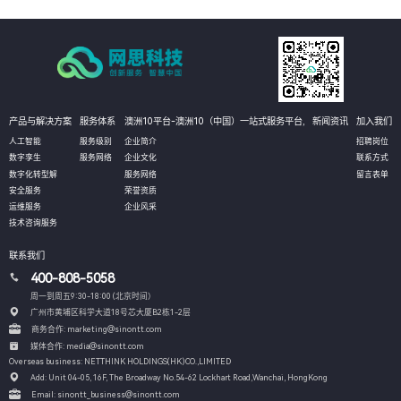
产品与解决方案
服务体系
澳洲10平台-澳洲10（中国）一站式服务平台,
新闻资讯
加入我们
人工智能
服务级别
企业简介
招聘岗位
数字孪生
服务网络
企业文化
联系方式
数字化转型解
服务网络
留言表单
安全服务
荣誉资质
运维服务
企业风采
技术咨询服务
联系我们
400-808-5058
周一到周五9:30-18:00 (北京时间）
广州市黄埔区科学大道18号芯大厦B2栋1-2层
商务合作: marketing@sinontt.com
媒体合作: media@sinontt.com
Overseas business: NETTHINK HOLDINGS(HK)CO.,LIMITED
Add: Unit 04-05, 16F, The Broadway No.54-62 Lockhart Road,
Wanchai, HongKong
Email: sinontt_business@sinontt.com