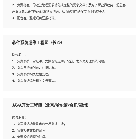
4、熟悉OPENCV、HALCON等常用图像处理软件，熟练进行图像处理；
2、负责将客户的运营管理需求转化成完整的需求文档；及时了解业界趋势，汇总客
5、熟悉主流的分类算法、聚类算法和关联分析算法原理，能熟练使用神经网络算法
户反馈意见并与后台研发积极沟通，从而提升产品在市场中的竞争力；
的进行业务建模；
3、配合客户整理项目汇报材料。
6、对OCR领域有深入的研究，熟悉模型调参，压缩和整型化方法；
7、熟悉mysql、oracle、MongoDB、redis等其中一种数据库使用。
岗位要求：
软件系统运维工程师（长沙）
1、3年以上运营或解决方案的工作经验。
2、具备良好的逻辑能力、沟通能力和文字处理能力，能够从海量数据中发现关键特
岗位职责：
征，可独立提出完整的优化方案,并推动方案执行达成结果；熟练使用PPT、
1、负责系统日常运维，支撑现场运维，配合开发人员处理系统问题。
WORD、EXCEL等办公软件；
2、负责与沟通问题，汇报情况。
3、深入理解公司各项AI产品和技术信息；具有较强的文档编写能力，能独立撰写
3、负责系统相关数据处理。
PPT、方案建议书等，面试时需携带个人制作的专业PPT文件进行展示。
4、负责系统运维相关文档编写。
5、负责现场对接客户，沟通事项。
JAVA开发工程师（北京/哈尔滨/合肥/福州）
岗位要求：
1、计算机相关专业本科以上学历，1年以上软件系统运维经验。
岗位职责：
2、精通linux命令。
1、负责系统功能需求的开发测试上线；
3、熟悉oracle、mysql 数据库。
2、负责相关文档的编写；
4、善于沟通，具有良好的团队合作精神和协作能力。
3、负责系统问题的处理。