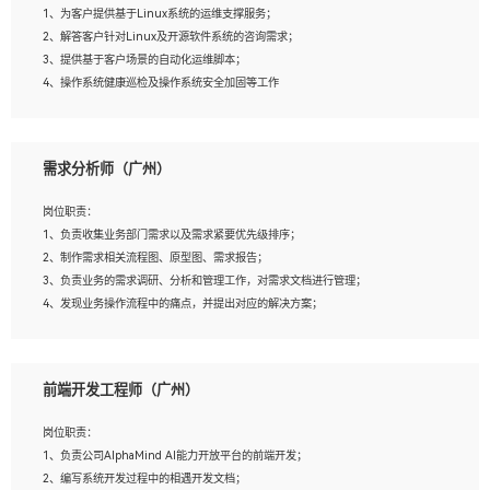
1、为客户提供基于Linux系统的运维支撑服务；
5、踏实， 勤奋，愿意在工作中不断学习，提高自我；
2、解答客户针对Linux及开源软件系统的咨询需求；
6、能与同事友好相处。
3、提供基于客户场景的自动化运维脚本；
4、操作系统健康巡检及操作系统安全加固等工作
岗位要求：
需求分析师（广州）
1、全日制本科计算机相关专业毕业，3年以上相关工作经验；
2、精通linux操作系统的运行维护，具有故障处理的能力
岗位职责：
3、熟练使用脚本语言，shell/python任一种，熟练使用Ansible
1、负责收集业务部门需求以及需求紧要优先级排序；
4、熟悉linux常见服务、中间件的基本原理、部署以及故障处理，如：Mysql、
2、制作需求相关流程图、原型图、需求报告；
Apache、Nginx、Zabbix、Kafka等
3、负责业务的需求调研、分析和管理工作，对需求文档进行管理；
5、熟悉主流虚拟化技术，如：VMware、KVM
4、发现业务操作流程中的痛点，并提出对应的解决方案；
6、具备网络方面的基础知识，熟悉常见的网络协议，如TCP/IP，转发原理，路由优
5、完成其他上级领导交予的任务和工作。
先级等
7、了解容器技术，熟悉docker或podman
8、有良好的文档编写能力和沟通能力，有RHCE证书优先
前端开发工程师（广州）
岗位要求：
1、本科以上学历，一年以上需求分析相关经验者优先；
岗位职责：
2、熟悉产品及需求规划工具，如:Axure、Xmind、MS Project等；
1、负责公司AlphaMind AI能力开放平台的前端开发；
3、具备良好的交流协调能力，有较强的责任感、工作积极主动；
2、编写系统开发过程中的相遇开发文档；
4、有较强的系统需求分析、文档编写能力、沟通能力；