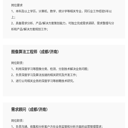
岗位要求
岗位要求：
1、本科及以上学历，计算机、数学、统计学等相关专业，同行业工作经验5年以
1、全日制统招本科及以上学历，计算机相关专业毕业，5年以上开发工作经验；
上；
2、具有扎实的java编程功底和良好的编码习惯，有分布式、多线程及高并发系统开
2、具备需求分析、产品/解决方案策划能力，可独立完成需求调研、需求整理与分
发经验和性能调优经验尤佳；熟悉JVM调优；掌握基础中间件、基础架构方案和云
析和产品/解决方案规划工作；
平台、云产品功能特性，熟练使用相关平台的功能和了解其背后实现机制；
3、逻辑缜密，对用户产品/解决方案体验敏感，对数据敏感，有产品/解决方案意
3、精通主流开发框架经验，精通一门主流开发语言；熟悉主流开源框架源码；
识，有主见，以数据为驱动，以结果为导向；
4、具有一定的大中型项目参与经验，有中间件、基础组件和框架的研发经验，具备
4、具有丰富的AI产品/解决方案解决方案经验，能够针对客户的需求，快速响应输
研发管理流程建设经验；
图像算法工程师（成都/济南）
出相关的解决方案，包括视频分析、图像识别、NLP、OCR、机器学习等；
5、熟悉Spring、Mybatis等开源框架和常用apache组件,熟悉Web服务端开发的各种
5、具备AI技术背景，掌握TensorFlow、PyTorch、Spark MLlib、SK-Learn等常见
常用框架和技术Springboot、Shiro、springcloud等；熟悉Linux常用命令和了解常
岗位职责：
AI算法框架，对人脸识别、目标检测、图像识别、OCR、NLP等AI算法有深刻理
用脚本语言，较丰富的线上系统运维经验，复杂问题排查思路清晰。
1、利用深度学习等图像分类、检测、分割技术解决业务问题；
解。具有AI平台级产品/解决方案从业经验者优先。具有大数据技术背景者优先；
2、负责深度学习及算法加速的相关研究及开发工作；
6、具备良好的客户意识与沟通能力，善于学习思考、创新与团队协作，认真负责、
3、进行公司相关业务的深度学习等前瞻技术研究。
执行力与抗压力强。
岗位要求：
1、统招本科以上学历，图形图像、计算机或数学相关专业；
需求顾问（成都/济南）
2、2年以上图像处理开发经验，熟悉python和spark开发；
3、熟练使用TensorFlow、Theano、Keras 及 Caffe 任意一种主流深度学习框架搭建
岗位职责：
深度学习系统环境；
1、负责沟通、收集和分析客户方在业务监管和分析方面的运营管理需求；