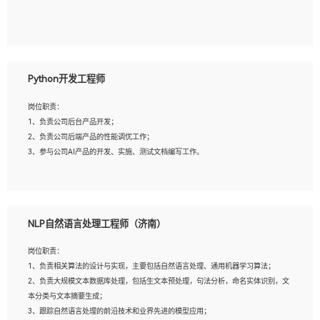
5、具备与多团队合作的经验，良好团队协作精神；
岗位要求：
1、全日制本科及以上学历，计算机相关专业毕业，一年以上前端开发工作经验；
2、熟练掌握HTML、CSS、JavaScript等web相关技术；
Python开发工程师
3、熟悉react/vue/angular任何一种前端框架，熟悉react优先；
4、熟悉webpack配置和git操作；
岗位职责：
5、善于沟通，具有团队意识；
1、负责公司后台产品开发；
2、负责公司后端产品的性能调优工作；
3、参与公司AI产品的开发、实施、测试文档编写工作。
岗位要求:
1、计算机相关专业，本科及以上学历，2年以上后端开发经验，有过运营商项目经
NLP自然语言处理工程师（济南）
验的更佳；
2、熟练python编程语言，熟悉服务端开发流程，熟悉常见的算法和数据结构；
岗位职责：
3、熟悉数据库开发，熟悉Mysql、Oracle、MongoDb数据库应用开发其中一种；
1、负责相关算法的设计与实现，主要包括自然语言处理、通用机器学习算法；
4、熟悉Python Wed框架（Django/Flask...）代码能力优秀，熟悉编码规范和具备
2、负责大规模文本数据库处理，包括生文本预处理，句法分析，命名实体识别，文
良好的文档编写能力）；
本分类与文本摘要生成；
5、沟通表达能力强，具备团队协作能力。
3、跟踪自然语言处理的前沿技术和业界先进的模型应用；