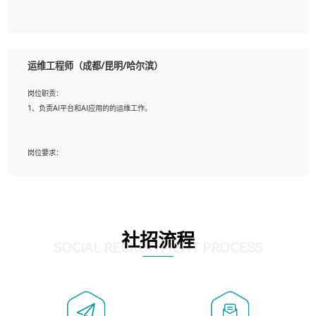
5、必须有实际的生产环境系统维护经验。
6、有中国移动安全态势系统相关项目经验优先考虑。
岗位要求：
1、精通java编程，熟悉vue和jsp编程；
运维工程师（成都/昆明/哈尔滨）
2、熟悉linux命令；
3、熟练使用springmvc、springcloud、webservice等框架进行开发；
岗位职责：
4、熟练使用oracle、mysql进行开发；
1、负责AI平台和AI应用的的运维工作。
5、熟悉流程开发如使用activiti；
6、计算机相关专业本科以上学历，3年以上开发工作经验。
岗位要求：
1、计算机相关专业，大专以上学历，2年以上开发运维工作经验；
2、必须具备的能力：有丰富的运维开发和K8S运维经验；熟悉K8S、Git、docker等
相关工具使用；熟练掌握Linux环境下的Shell语言 ；工作责任感强、具有良好的沟
通能力、服务意识；
3、掌握Linux环境下的Python编程语言；
社招流程
4、掌握DevOps思想、方法和流程。Jenkins工具使用；
SOCIAL RECRUITMENT PROCESS
5、掌握常见中间件配置与优化，如mysql、nginx等；
6、掌握服务器的维护，熟悉linux系统的常用操作；
7、掌握和第三方系统API接口的维护操作，和安全漏洞扫描的修复工作。