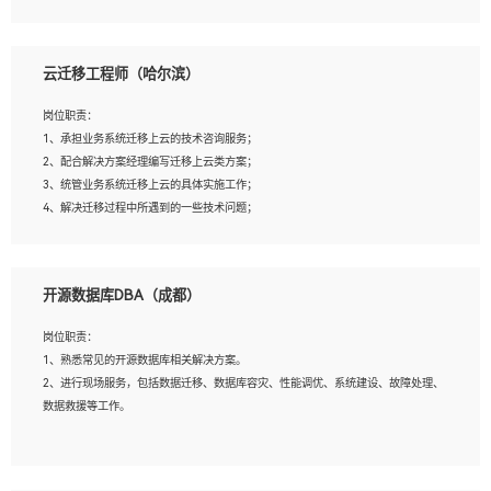
4、负责问答系统的搭建和知识图谱的建立；
云迁移工程师（哈尔滨）
岗位要求：
1、1年及以上自然语言处理方向研究或工作经验，统招本科及以上学历；
岗位职责：
2、熟悉tensorflow，keras，pytorch等常规深度学习框架，快速根据客户需求实现
1、承担业务系统迁移上云的技术咨询服务；
有效的模型；
2、配合解决方案经理编写迁移上云类方案；
3、熟悉掌握至少一种编程语言，如：Python，Java；
3、统管业务系统迁移上云的具体实施工作；
4、 熟悉NLP相关算法与实现；
4、解决迁移过程中所遇到的一些技术问题；
5、至少有一次及以上问答系统的项目实践，熟悉问答系统全流程开发者优先；
6、有较强的问题分析和处理能力，良好的团队合作意识；
7、 参与过相关竞赛或科研项目者优先。
岗位要求：
开源数据库DBA（成都）
1、专科及以上学历，三年以上工作经验，计算机等相关专业；
2、具备常见业务系统资源评估、部署优化和故障排查的能力；
岗位职责：
3、熟悉常见操作系统、存储、网络、 IO 等相关原理；
1、熟悉常见的开源数据库相关解决方案。
4、具有迁移工具实操经验，具备P2V、V2V迁移能力；
2、进行现场服务，包括数据迁移、数据库容灾、性能调优、系统建设、故障处理、
5、熟练华为、VMware虚拟化、云计算及云存储技术；
数据救援等工作。
6、熟悉主流数据库、应用服务器、中间件部署架构和运维方法；
7、具备资源池迁移、应用及数据迁移、异构数据迁移相关经验；
8、具有HCIE/H3CIE/VMware/阿里云等云计算方向认证者优先；
岗位要求：