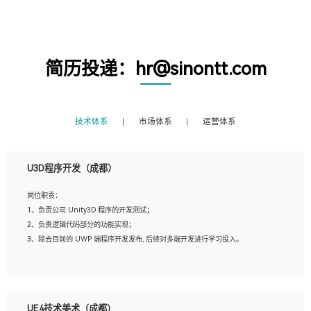
简历投递：hr@sinontt.com
技术体系
市场体系
运营体系
U3D程序开发（成都）
岗位职责：
1、负责公司 Unity3D 程序的开发测试；
2、负责逻辑代码部分的功能实现；
3、除去目前的 UWP 端程序开发发布, 后续对多端开发进行学习投入。
岗位要求：
1、全日制本科相关专业，具有相关开发经验?年以上；
UE4技术美术（成都）