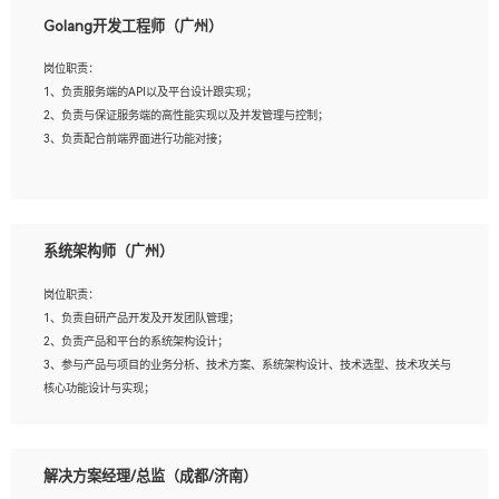
1、本科以上相关专业毕业，拥有三年以上相关数据工作经验经验。
Golang开发工程师（广州）
2、熟悉PostgreSQL、redis、MongoDB、ElasticSearch等开源数据库运维管理，拥
有开发经验优先。
岗位职责：
3、熟悉Oracle、MySQL、SQLServer中一种或多种优先。
1、负责服务端的API以及平台设计跟实现；
4、熟悉Hadoop、HBASE、Spark等大数据平台优先。
2、负责与保证服务端的高性能实现以及并发管理与控制；
5、熟悉linux或任意一种unix操作系统，如有较强操作系统侧工作经验者优先。
3、负责配合前端界面进行功能对接；
6、具备丰富的项目实施经验，较强的自我学习能力。
7、责任心强，为人友好，沟通能力强，具有良好的团队意识。
岗位要求：
1、本科及以上学历，计算机相关专业；
系统架构师（广州）
2、1年以上Golang开发工作经验，能独立完成相应项目开发；
3、基础扎实、熟悉数据结构与算法，熟悉多线程、多进程、IO复用等并发编程思维
岗位职责：
与实现，熟悉常用开源框架及设计模式；
1、负责自研产品开发及开发团队管理；
4、熟悉Golang、连接池、消息队列等组件使用、熟悉后端开发、测试、调试流程跟
2、负责产品和平台的系统架构设计；
工具使用；
3、参与产品与项目的业务分析、技术方案、系统架构设计、技术选型、技术攻关与
5、对技术有激情，喜欢钻研，能快速接受和掌握新技术，学习能力和工作责任心
核心功能设计与实现；
强，良好的沟通表达能力和团队协作能力。
4、根据业务及技术发展，做前瞻性的技术分析、研究及应用；
5、根据业务架构设计与业务需求，上接业务设计下接系统设计，编写系统概要设
计，指导技术骨干进行系统详细设计。
解决方案经理/总监（成都/济南）