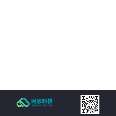
01
它可以降低无人驾驶车辆研发和测试的成本，减少雇佣人员和采购设备的时间
和费用。同时，还可以降低商品金融成本，提供更高的公司盈利水平。
02
仿真平台可以模拟各种天气、道路情况和车辆行驶环境，客户可以在安全可控
的情况下进行最大化的实验，更好地优化自身无人驾驶车辆的技术和应用方
案。
03
通过可视化和虚拟仿真技术，客户可以更直观地观察和评估无人驾驶车辆的性
能和工作流程，为产品设计和研发提供决策支持。
04
客户可以在模拟真实场景的情况下，更快地测试和调整无人驾驶车辆的性能，
加速产品开发和验证过程。