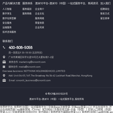
产品与解决方案
服务体系
澳洲10平台-澳洲10（中国）一站式服务平台,
新闻资讯
加入我们
人工智能
服务级别
企业简介
招聘岗位
数字孪生
服务网络
企业文化
联系方式
数字化转型解
服务网络
留言表单
安全服务
荣誉资质
运维服务
企业风采
技术咨询服务
联系我们
400-808-5058
周一到周五9:30-18:00 (北京时间）
广州市黄埔区科学大道18号芯大厦B2栋1-2层
商务合作: marketing@sinontt.com
媒体合作: media@sinontt.com
Overseas business: NETTHINK HOLDINGS(HK)CO.,LIMITED
Add: Unit 04-05, 16F, The Broadway No.54-62 Lockhart Road,
Wanchai, HongKong
Email: sinontt_business@sinontt.com
© 粤ICP备20035220号
澳洲10平台-澳洲10（中国）一站式服务平台, 版权所有
世界杯平台-世界杯(中国)一站式服务平台
|
华体会app注册登录-华体app登录入口
|
开云在线平台-开
云在线网页版
|
ag最新官网（China）官方网站
|
乐鱼在线注册-乐鱼（中国）
|
买球入口官网（中国）
登录入口
|
华体会体育(中国)HTH·官方网站
|
世界杯官方端网站登录入口_世界杯(中国)
|
ag网页版-ag