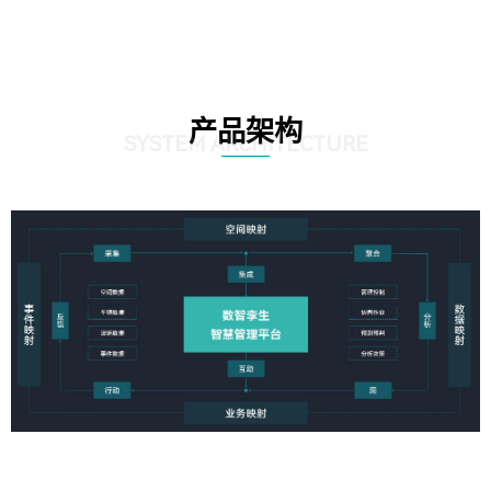
产品架构
SYSTEM ARCHITECTURE