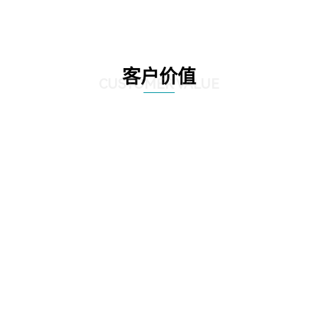
客户价值
CUSTOMER VALUE
01
产品业务能力展示：强调产品、技术和业务内容的更新、常展常新，结合受众
认知，提供有创意、印象深刻的展示。
02
企业品牌形象提升：强调企业精神、理念的发扬，立足企业文化，打动观众、
吸引来宾。
03
提升用户体验：通过优化产品设计、改进交互流程、提升服务质量等方式，全
面提升用户体验。这种优质体验能够增强用户对产品的信任度和依赖度，提高
用户黏性，为企业赢得更多忠实用户。