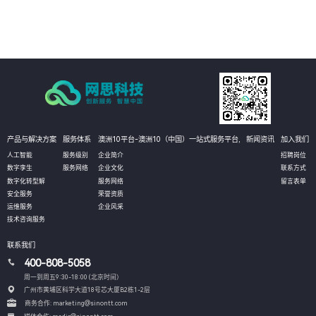
04
精准营销决策：
基于
大量用户数据，为企业提供精准的用户画像和市场洞察，
制定更加精准的营销策略和推广活动，提高营销效果和投资回报率。
产品与解决方案
服务体系
澳洲10平台-澳洲10（中国）一站式服务平台,
新闻资讯
加入我们
人工智能
服务级别
企业简介
招聘岗位
数字孪生
服务网络
企业文化
联系方式
数字化转型解
服务网络
留言表单
安全服务
荣誉资质
运维服务
企业风采
技术咨询服务
联系我们
400-808-5058
周一到周五9:30-18:00 (北京时间）
广州市黄埔区科学大道18号芯大厦B2栋1-2层
商务合作: marketing@sinontt.com