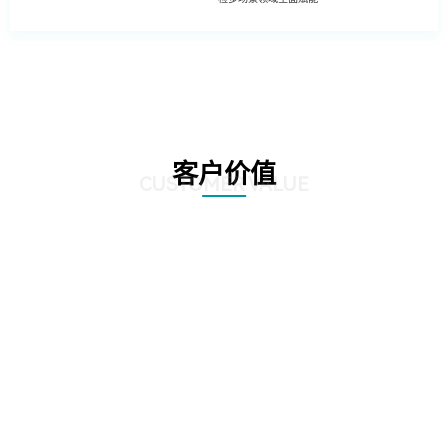
客户价值
CUSTOMER VALUE
01
基于深度学习的照片模糊性检测方法
02
工程照片历史重复性检测方法